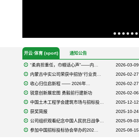
开云·体育 (sport)
通知公告
“柔肩担重任，巾帼话心声”——内…
2026-03-09
官方网站
内蒙古中实公司荣获中招协“行业贡…
2026-02-27
收心归位启新程 —— 2026年…
2026-02-27
锐意创新展宏图 勇毅前行建新功
2026-02-06
中国土木工程学会建筑市场与招标投…
2025-12-12
获奖简报
2025-10-24
公司组织观看纪念中国人民抗日战争…
2025-09-03
参加中国招标投标协会举办的202…
2025-08-15