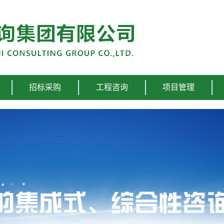
招标采购
工程咨询
项目管理