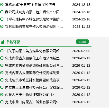
准格尔旗“十五五”时期国民经济与…
2024-12-18
我公司成功为内蒙古包头铝业产业园…
2024-12-18
《呼和浩特中心城区建筑垃圾污染防…
2024-12-16
锡林郭勒盟畜禽养殖污染防治规划（…
2023-11-22
节能环保
《关于内蒙古美方煤焦化有限公司超…
2026-02-05
完成内蒙古永和氟化工有限公司新型…
2026-01-12
完成内蒙古通威高纯晶硅有限公司生…
2026-01-12
完成内蒙古大唐国际克什克腾煤制天…
2026-01-12
完成包头市城区排水管网更新改造项…
2026-01-12
内蒙古玉王生物科技有限公司淀粉综…
2026-01-12
内蒙古玉王生物科技有限公司 1×…
2026-01-12
完成中盐（内蒙古）碱业有限公司5…
2026-01-12