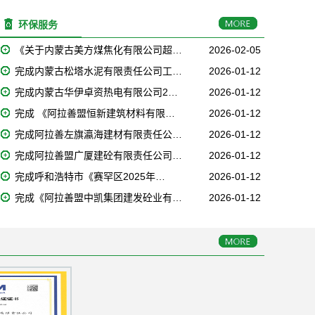
环保服务
《关于内蒙古美方煤焦化有限公司超…
2026-02-05
完成内蒙古松塔水泥有限责任公司工…
2026-01-12
完成内蒙古华伊卓资热电有限公司2…
2026-01-12
完成 《阿拉善盟恒新建筑材料有限…
2026-01-12
完成阿拉善左旗瀛海建材有限责任公…
2026-01-12
完成阿拉善盟广厦建砼有限责任公司…
2026-01-12
完成呼和浩特市《赛罕区2025年…
2026-01-12
完成《阿拉善盟中凯集团建发砼业有…
2026-01-12