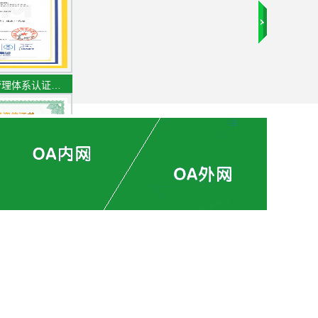
管理体系认证…
专业资信证书