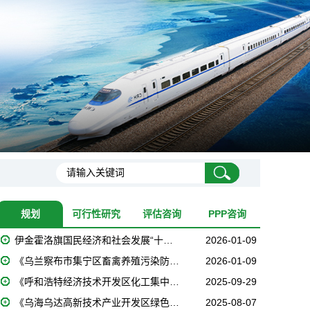
规划
可行性研究
评估咨询
PPP咨询
伊金霍洛旗国民经济和社会发展“十…
2026-01-09
《乌兰察布市集宁区畜禽养殖污染防…
2026-01-09
《呼和浩特经济技术开发区化工集中…
2025-09-29
《乌海乌达高新技术产业开发区绿色…
2025-08-07