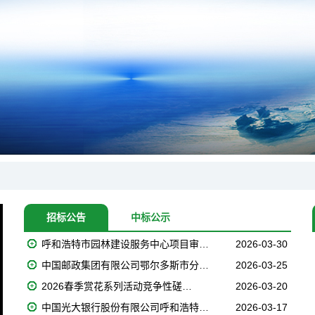
招标公告
中标公示
呼和浩特市园林建设服务中心项目审…
2026-03-30
中国邮政集团有限公司鄂尔多斯市分…
2026-03-25
2026春季赏花系列活动竞争性磋…
2026-03-20
中国光大银行股份有限公司呼和浩特…
2026-03-17