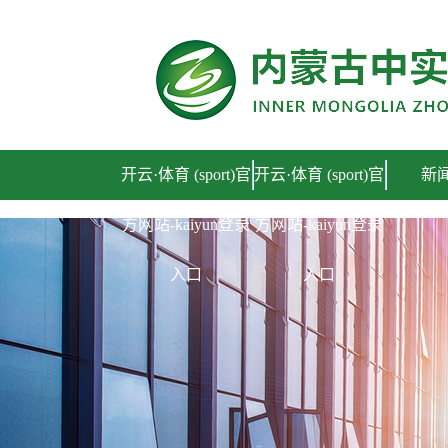
开云·体育 (sport)官方网站
开云·体育 (sport)官
开云·体育 (sport)官
新
方网站-kaiyun登录
方网站-kaiyun登录
入口
入口