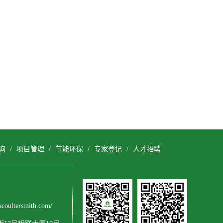
询
/
项目管理
/
节能环保
/
专家登记
/
人才招聘
oultersmith.com/