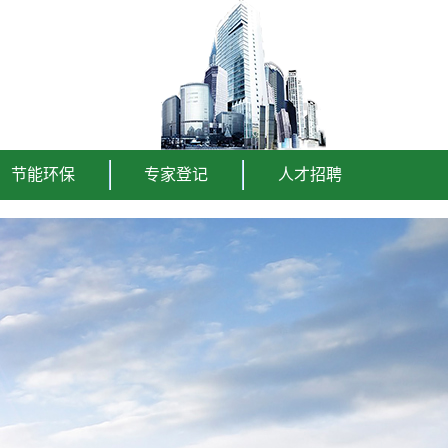
节能环保
专家登记
人才招聘