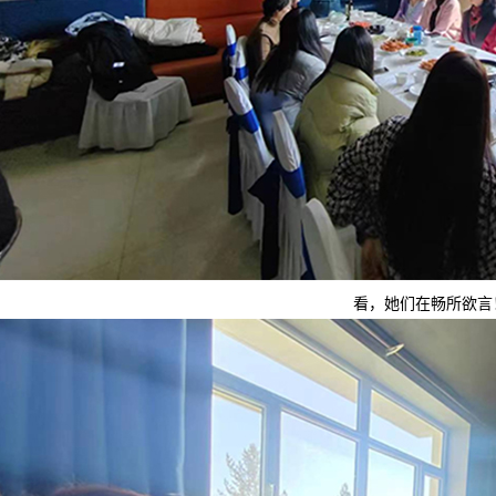
看，她们在畅所欲言