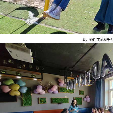
看，她们在荡秋千