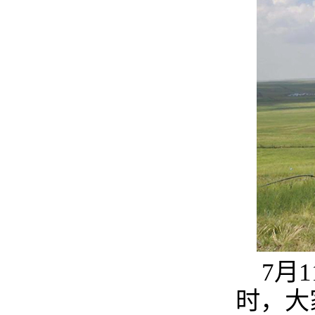
7月
时，大