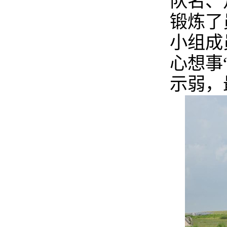
队名、
锻炼了
小组成
心想事
示弱，