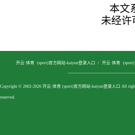
本文
未经许
开云·体育 (sport)官方网站-kaiyun登录入口
/
开云·体育 (spor
Copyright © 2002-2026 开云·体育 (sport)官方网站-kaiyun登录入口 All righ
reserved.