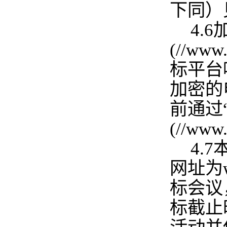
下同）
4.
(//ww
标平台
加密的
前通过
(//ww
4.
网址为w
标会议
标截止