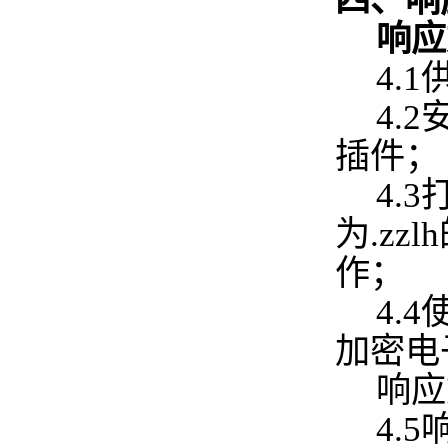
四、响
响应
4.
4.
插件；
4.
为.z
作；
4.
加密电
响应
4.