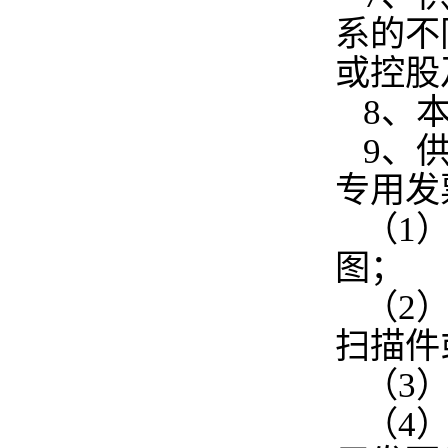
系的不
或控股
8、
9、
专用发
（1
图；
（2
扫描件
（3
（4