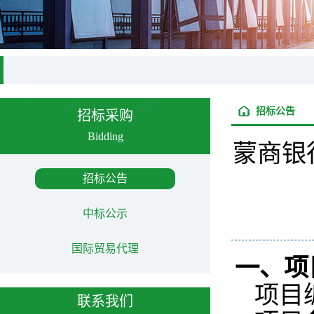
招标公告
招标采购
Bidding
蒙商银
招标公告
中标公示
国际贸易代理
一、项
项目编
联系我们