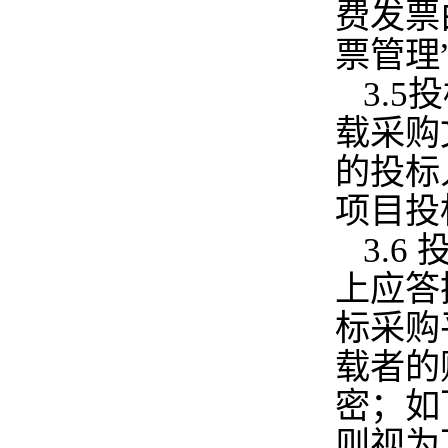
费发票
票管理
3.
载采购
的投标
项目投
3.
上应答
标采购平
载者的
密；如
则视为