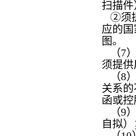
扫描件
②须
应的国
图。
（7
须提供
（8
关系的
函或控
（9
自拟）
（1