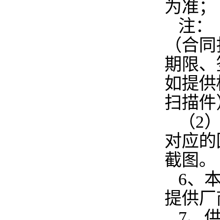
为准；
注：
（合同
期限、
如提供
扫描件
（2
对应的
截图。
6、
提供厂
7、