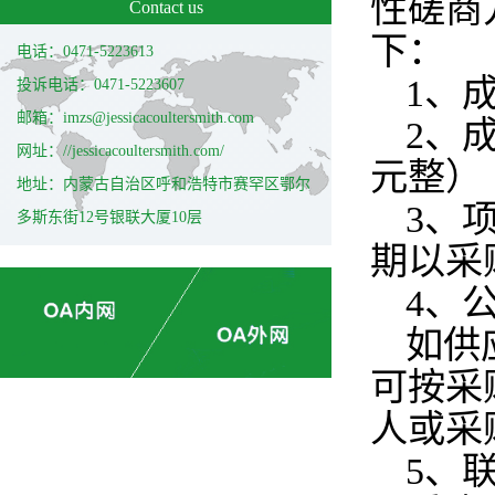
性磋商
Contact us
下：
电话：0471-5223613
1
、
投诉电话：0471-5223607
邮箱：imzs@jessicacoultersmith.com
2
、成
网址：//jessicacoultersmith.com/
元整）
地址：内蒙古自治区呼和浩特市赛罕区鄂尔
3
、项
多斯东街12号银联大厦10层
期以采
4
、公
如供
可按采
人或采
5
、