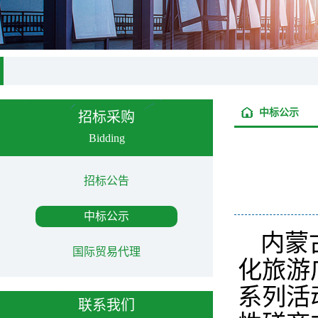
中标公示
招标采购
Bidding
招标公告
中标公示
内蒙
国际贸易代理
化旅游广
系列活动
联系我们