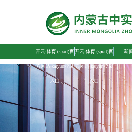
开云·体育 (sport)官方网站
开云·体育 (sport)官
开云·体育 (sport)官
新
方网站-kaiyun登录
方网站-kaiyun登录
入口
入口