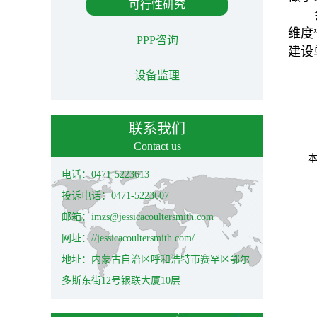
可行性研究
维度
PPP咨询
建设
设备监理
联系我们
Contact us
电话：0471-5223613
投诉电话：0471-5223607
邮箱：imzs@jessicacoultersmith.com
网址：//jessicacoultersmith.com/
地址：内蒙古自治区呼和浩特市赛罕区鄂尔
多斯东街12号银联大厦10层