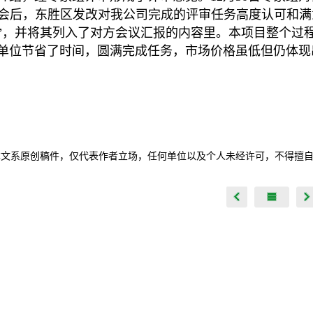
会后，东胜区发改对我公司完成的评审任务高度认可和满
”，并将其列入了对方会议汇报的内容里。本项目整个过
单位节省了时间，圆满完成任务，市场价格虽低但仍体现
本文系原创稿件，仅代表作者立场，任何单位以及个人未经许可，不得擅