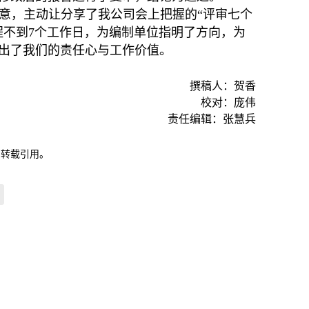
意，主动让分享了我公司会上把握的“评审七个
程不到7个工作日，为编制单位指明了方向，为
出了我们的责任心与工作价值。
撰稿人：贺香
校对：庞伟
责任编辑：张慧兵
自转载引用。