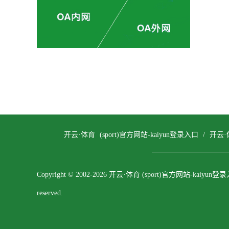
开云·体育 (sport)官方网站-kaiyun登录入口
/
开云·
Copyright © 2002-2026 开云·体育 (sport)官方网站-kaiyun登录入口
reserved.