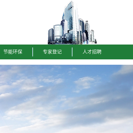
节能环保
专家登记
人才招聘