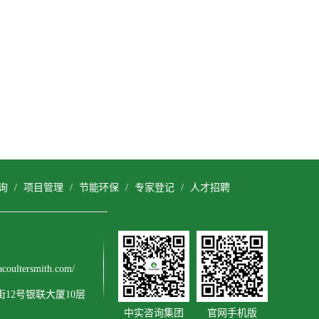
询
/
项目管理
/
节能环保
/
专家登记
/
人才招聘
oultersmith.com/
12号银联大厦10层
中实咨询集团
官网手机版