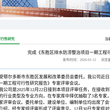
可行性研究
当
完成《东胜区排水防涝整治项目一期工程可
发布时间：2026-01-12 浏览
受鄂尔多斯市东胜区发展和改革委员会委托，我公司近日
一期工程可行性研究报告》专家评审会议。
我公司是2025年12月22日接到本项目评审任务，在接
的行业类型及专业方向，在专家库中择优抽取了3名专家，
家评审会议。委托单位、建设单位、编制单位均出席了会
介绍，经专家组评审形成了评审意见。12月30日专家组