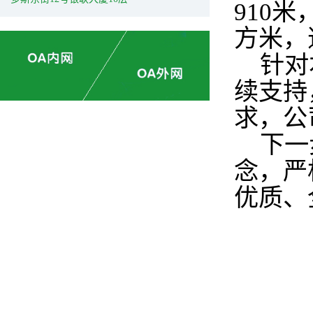
910米
方米，
针对
续支持
求，公
下一
念，严
优质、