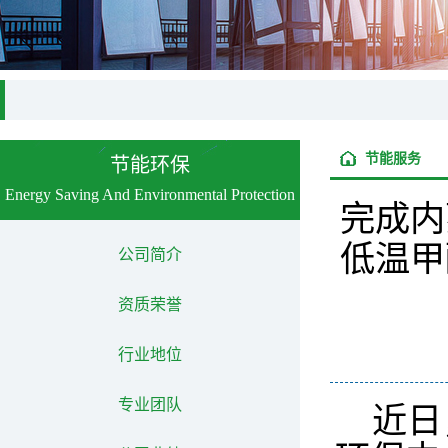
节能服务
节能环保
Energy Saving And Environmental Protection
完成内
低温甲
公司简介
资质荣誉
行业地位
专业团队
近日