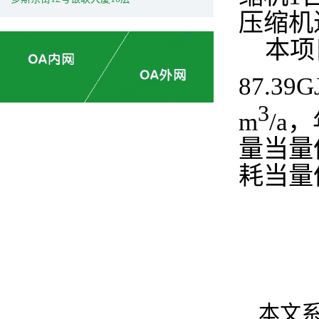
压缩机
本项
87.3
3
m
/a
量当量值-
耗当量值-
本文