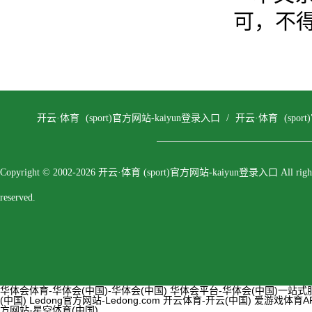
可，不
开云·体育 (sport)官方网站-kaiyun登录入口
/
开云·体育 (spor
Copyright © 2002-2026 开云·体育 (sport)官方网站-kaiyun登录入口 All righ
reserved.
华体会体育-华体会(中国)-华体会(中国)
华体会平台-华体会(中国)一站式
(中国)
Ledong官方网站-Ledong.com
开云体育-开云(中国)
爱游戏体育A
方网站-星空体育(中国)