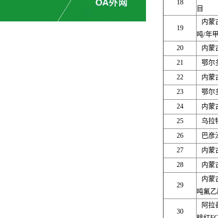
18
目
内蒙
19
吨/年
20
内蒙
21
鄂尔
22
内蒙
23
鄂尔
24
内蒙
25
乌拉
26
巴彦
27
内蒙
28
内蒙
内蒙
29
吨氟乙
阿拉善
30
桃红FG