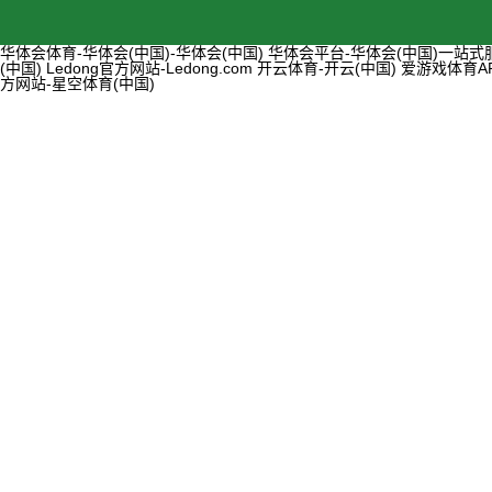
华体会体育-华体会(中国)-华体会(中国)
华体会平台-华体会(中国)一站式
(中国)
Ledong官方网站-Ledong.com
开云体育-开云(中国)
爱游戏体育A
方网站-星空体育(中国)