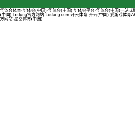
华体会体育-华体会(中国)-华体会(中国)
华体会平台-华体会(中国)一站式
(中国)
Ledong官方网站-Ledong.com
开云体育-开云(中国)
爱游戏体育A
方网站-星空体育(中国)