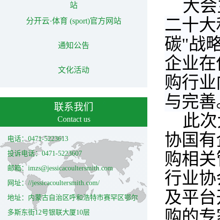
大会
站
二十大
分开云·体育 (sport)官方网站
碳"战
通知公告
企业在
文化活动
购行业
与完善
联系我们
此次
Contact us
协国有
电话：0471-5223613
投诉电话：0471-5223607
购相关
邮箱：imzs@jessicacoultersmith.com
行业协
网址：//jessicacoultersmith.com/
及平台
地址：内蒙古自治区呼和浩特市赛罕区鄂尔
购的专
多斯东街12号银联大厦10层